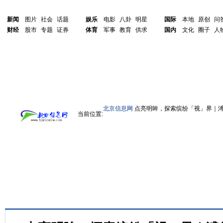
新闻
图片
社会
话题
娱乐
电影
八卦
明星
国际
本地
原创
问
财经
股市
专题
证券
体育
军事
教育
供求
国内
文化
圈子
人
北京信息网
点亮明眸，探索缤纷「视」界｜溥
当前位置: