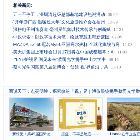
相关新闻:
五一不停工，深圳湾超级总部基地建设热潮涌动
·
05-02
“开年游广西 温暖过大年”文化旅游推介会在梧州
·
12-29
深耕电子制造赛道 亳州景凯鑫以技术传承与创新赋
·
12-31
中数求索：以数字技术为笔，绘就智慧工程新蓝图
·
02-05
MAZDA EZ-60冠名MyE0亚洲高尔夫杯 全球化旗舰与高
·
11-08
美天拼集团上市峰会11月17日将在中国成都启幕：AI
·
11-03
“EYE护视界 阅见未来”蔡司光学携手中山大学中
·
09-16
蔡司光学闪耀第八届进博会：创领“视”界前沿，共
·
11-10
图说天下
：
点亮明眸，探索缤纷「视」界｜溥仪眼镜携手蔡司光学举办
新馆见！第49届国际龙
癌症，不再是绝症——
Honda在华企业