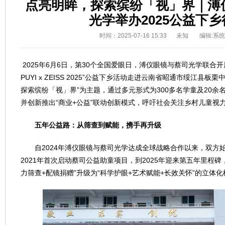
点亮明眸，探索缤纷「视」界｜溥
光学举办2025公益下乡
时间：2025-07-16 15:33
未知
编辑:系
2025年6月6日，第30个全国爱眼日，溥仪眼镜与蔡司光学联合开展的“See It
PUYI x ZEISS 2025”公益下乡活动走进云南省昭通市绥江县
探索缤纷「视」界”为主题，通过多元形式为300多名学童及20余
并创新推出“商业+公益”联动创新模式，呼吁社会关注乡村儿童视
五年公益路：从筛查到赋能，携手再升级
自2024年溥仪眼镜与蔡司光学达成全球战略合作以来，双方
2021年首次启动蔡司公益助童项目，到2025年迎来第五年里程
力筛查+配镜捐赠”升级为“科学护眼+艺术赋能+长效关怀”的立体化